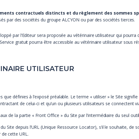
ements contractuels distincts et du règlement des sommes sp
posés par des sociétés du groupe ALCYON ou par des sociétés tierces.
ppé par l’Editeur sera proposée au vétérinaire utilisateur qui pourra 
vice gratuit pourra être accessible au vétérinaire utilisateur sous ré
INAIRE UTILISATEUR
lles que définies à l’exposé préalable. Le terme « utiliser » le Site signif
contractant de celui-ci et qu’un ou plusieurs utilisateurs se connectent v
ux de la partie « Front Office » du Site par l’intermédiaire du seul outil
» du Site depuis l’URL (Unique Ressource Locator), s’il le souhaite, de 
r de cette URL.