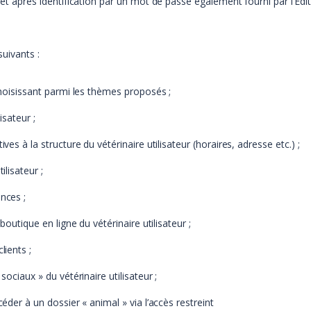
r et après identification par un mot de passe également fourni par l’Ed
suivants :
 choisissant parmi les thèmes proposés ;
isateur ;
ves à la structure du vétérinaire utilisateur (horaires, adresse etc.) ;
ilisateur ;
nces ;
boutique en ligne du vétérinaire utilisateur ;
lients ;
sociaux » du vétérinaire utilisateur ;
céder à un dossier « animal » via l’accès restreint