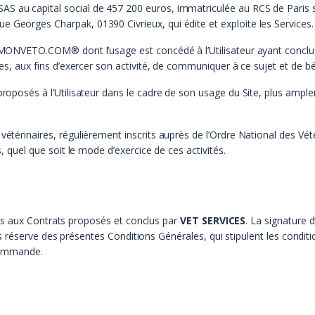
SAS au capital social de 457 200 euros, immatriculée au RCS de Paris
 Georges Charpak, 01390 Civrieux, qui édite et exploite les Services.
EZMONVETO.COM® dont l’usage est concédé à l’Utilisateur ayant concl
ées, aux fins d’exercer son activité, de communiquer à ce sujet et de bé
proposés à l’Utilisateur dans le cadre de son usage du Site, plus ampl
vétérinaires, régulièrement inscrits auprès de l’Ordre National des Vétér
s, quel que soit le mode d’exercice de ces activités.
es aux Contrats proposés et conclus par
VET SERVICES
. La signature
 réserve des présentes Conditions Générales, qui stipulent les conditio
 commande.