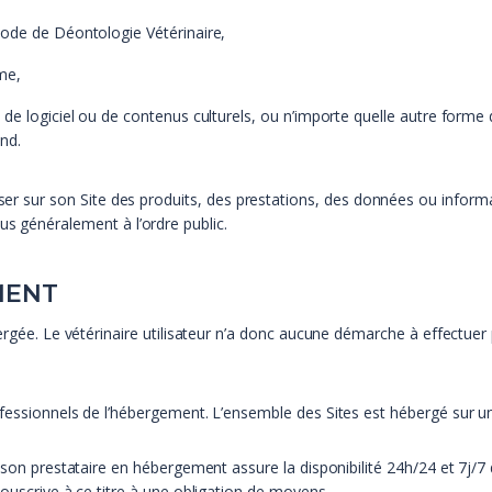
ode de Déontologie Vétérinaire,
me,
de logiciel ou de contenus culturels, ou n’importe quelle autre forme d
nd.
poser sur son Site des produits, des prestations, des données ou infor
us généralement à l’ordre public.
MENT
ergée. Le vétérinaire utilisateur n’a donc aucune démarche à effectuer 
fessionnels de l’hébergement. L’ensemble des Sites est hébergé sur un
son prestataire en hébergement assure la disponibilité 24h/24 et 7j/7 des
souscrive à ce titre à une obligation de moyens.