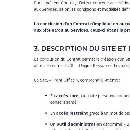
Par le présent Contrat, l’Editeur concède au vétérinai
aux Services, selon les conditions et modalités d
La conclusion d’un Contrat n’implique en aucun 
aux Site et/ou au Services, ceux-ci étant la pro
3. DESCRIPTION DU SITE ET
La conclusion du Contrat permet la création d’un Sit
adresse internet (URL – Unique Ressource Locator) f
Ce Site, « Front Office », comprend lui-même :
En
accès libre
par toute personne connectée
conseils santé.
En
accès restreint
grâce à un mot de pass
Un
outil d’administration
dénommé « Back 