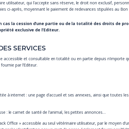
re utilisateur, qui l’accepte sans réserve, le droit non exclusif, person
éfinies ci-après, moyennant le paiement de redevances stipulées au B
cas la cession d’une partie ou de la totalité des droits de propr
priété exclusive de l’Editeur.
 DES SERVICES
e accessible et consultable en totalité ou en partie depuis n’importe qu
ournie par l’Editeur.
 à internet : une page d’accueil et ses annexes, ainsi que toutes les i
e : le carnet de santé de l’animal, les petites annonces…
Office » accessible au seul vétérinaire utilisateur, par le moyen d’u