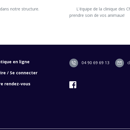
      L'équipe de la clinique des Chênes est là pour vous accompagner au mieux et 
prendre soin de vos animaux!

tique en ligne
04 90 69 69 13
c
rire / Se connecter
re rendez-vous