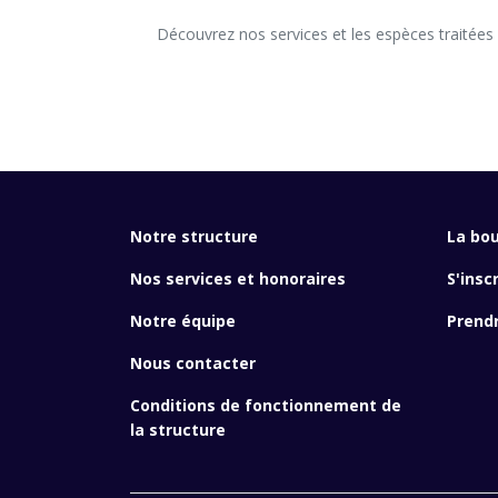
      Découvrez nos services et les espèces traitées dans notre structure.

Notre structure
La bou
Nos services et honoraires
S'insc
Notre équipe
Prend
Nous contacter
Conditions de fonctionnement de
la structure