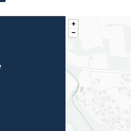
+
−
e